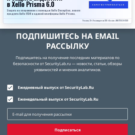
в Xello Prisma 6.0
ЗАРЕГИСТРИРОВАТЬСЯ
Защита на опережение с помощью Xello Deception, нового
продукта Xello ITDR и единой платформы Xello Prisma.
Реклама, 18+. Рекламодатель ООО «Кселло», ИНН 7708344509
ПОДПИШИТЕСЬ НА EMAIL
РАССЫЛКУ
Подпишитесь на получение последних материалов по
безопасности от SecurityLab.ru — новости, статьи, обзоры
уязвимостей и мнения аналитиков.
Ежедневный выпуск от SecurityLab.Ru
Еженедельный выпуск от SecurityLab.Ru
Подписаться