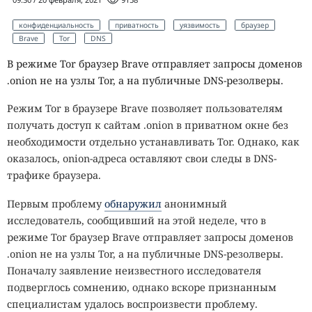
конфиденциальность
приватность
уязвимость
браузер
Brave
Tor
DNS
В режиме Tor браузер Brave отправляет запросы доменов
.onion не на узлы Tor, а на публичные DNS-резолверы.
Режим Tor в браузере Brave позволяет пользователям
получать доступ к сайтам .onion в приватном окне без
необходимости отдельно устанавливать Tor. Однако, как
оказалось, onion-адреса оставляют свои следы в DNS-
трафике браузера.
Первым проблему
обнаружил
анонимный
исследователь, сообщивший на этой неделе, что в
режиме Tor браузер Brave отправляет запросы доменов
.onion не на узлы Tor, а на публичные DNS-резолверы.
Поначалу заявление неизвестного исследователя
подверглось сомнению, однако вскоре признанным
специалистам удалось воспроизвести проблему.