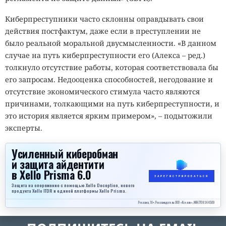
Киберпреступники часто склонны оправдывать свои
действия постфактум, даже если в преступлении не
было реальной моральной двусмысленности. «В данном
случае на путь киберпреступности его (Алекса – ред.)
толкнуло отсутствие работы, которая соответствовала бы
его запросам. Недооценка способностей, негодование и
отсутствие экономического стимула часто являются
причинами, толкающими на путь киберпреступности, и
это история является ярким примером», – подытожили
эксперты.
Усиленный киберобман
и защита айдентити
в Xello Prisma 6.0
ЗАРЕГИСТРИРОВАТЬСЯ
Защита на опережение с помощью Xello Deception, нового
продукта Xello ITDR и единой платформы Xello Prisma.
Реклама, 18+. Рекламодатель ООО «Кселло», ИНН 7708344509