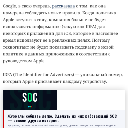
Google, в свою очередь,
рассказала
о том, как она
намерена соблюдать новые правила. Когда политика
Apple вступит в силу, компания больше не будет
использовать информацию (такую как IDFA) для
некоторых приложений для iOS, которые в настоящее
время используют ее в рекламных целях. Поэтому
техногигант не будет показывать подсказку о новой
политике в данных приложениях в соответствии с
руководством Apple.
IDFA (The Identifier for Advertisers) — уникальный номер,
SOC
который Apple присваивает каждому устройству.
S
O
C
Журналы собрать легко. Сделать из них работающий SOC
— совсем другая история.
Три уровня, на любом из которых всё ломается: данные, детекты, реакция. Что закрывает каждый из