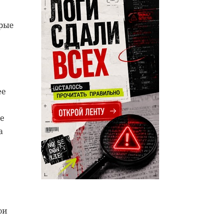
орые
ее
е
а
ои