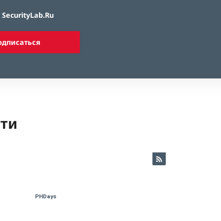
SecurityLab.Ru
одписаться
ети
PHDays