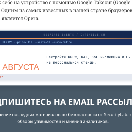
к себе на устройство с помощью Google Takeout (Google
. Одним из самых известных в нашей стране браузеров
 является Opera.
USERGATE-EVENTS / INTENSIVE.SH
3.08.2026 --price=FREE --seats=50 --mode=online
Настройте NGFW, NAT, SSL-инспекцию и L7
на персональном стенде.
 АВГУСТА
СТ
ПИШИТЕСЬ НА EMAIL РАССЫ
ние последних материалов по безопасности от SecurityLab.ru
обзоры уязвимостей и мнения аналитиков.