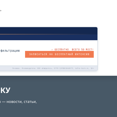
,
⚡ БЕСПЛАТНО. ВСЕГО 50 МЕСТ!
-фильтрацию
ЗАПИСАТЬСЯ НА БЕСПЛАТНЫЙ ИНТЕНСИВ
Реклама. Рекламодатель: ООО «Инфратех», ОГРН 1195081048073, infra-tech.ru, 18+
ЛКУ
 — новости, статьи,