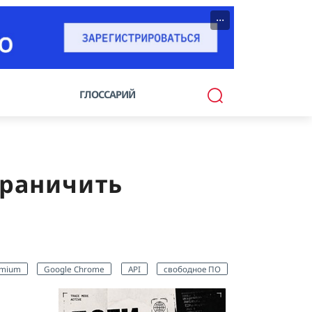
···
ГЛОССАРИЙ
граничить
omium
Google Chrome
API
свободное ПО