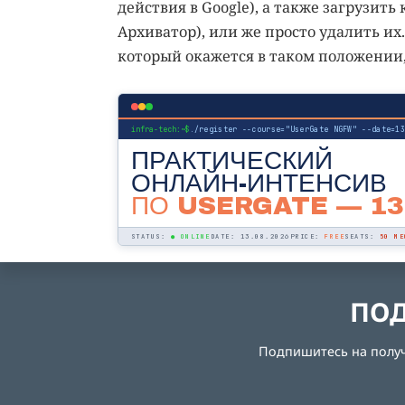
действия в Google), а также загрузить 
Архиватор), или же просто удалить их
который окажется в таком положении,
infra-tech:~$
./register --course="UserGate NGFW" --date=1
ПРАКТИЧЕСКИЙ
ОНЛАЙН-ИНТЕНСИВ
ПО USERGATE
— 13
STATUS:
● ONLINE
DATE: 13.08.2026
PRICE:
FREE
SEATS:
50 МЕ
ПОД
Подпишитесь на получе