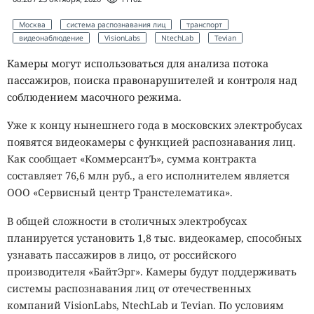
Москва
система распознавания лиц
транспорт
видеонаблюдение
VisionLabs
NtechLab
Tevian
Камеры могут использоваться для анализа потока
пассажиров, поиска правонарушителей и контроля над
соблюдением масочного режима.
Уже к концу нынешнего года в московских электробусах
появятся видеокамеры с функцией распознавания лиц.
Как сообщает «КоммерсантЪ», сумма контракта
составляет 76,6 млн руб., а его исполнителем является
ООО «Сервисный центр Транстелематика».
В общей сложности в столичных электробусах
планируется установить 1,8 тыс. видеокамер, способных
узнавать пассажиров в лицо, от российского
производителя «БайтЭрг». Камеры будут поддерживать
системы распознавания лиц от отечественных
компаний VisionLabs, NtechLab и Tevian. По условиям