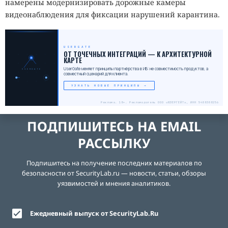
намерены модернизировать дорожные камеры
видеонаблюдения для фиксации нарушений карантина.
USERGATE
_
ОТ ТОЧЕЧНЫХ ИНТЕГРАЦИЙ — К АРХИТЕКТУРНОЙ
КАРТЕ
UserGate меняет принципы партнёрства в ИБ: не совместимость продуктов, а
USERGATE
совместный сценарий для клиента.
УЗНАТЬ НОВЫЕ ПРИНЦИПЫ →
Реклама. 18+. Рекламодатель ООО «ЮЗЕРГЕЙТ», ИНН 5408308256
ПОДПИШИТЕСЬ НА EMAIL
РАССЫЛКУ
Подпишитесь на получение последних материалов по
безопасности от SecurityLab.ru — новости, статьи, обзоры
уязвимостей и мнения аналитиков.
Ежедневный выпуск от SecurityLab.Ru