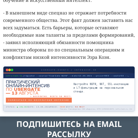
обучение и искусственный интеллект.
- В нынешнем виде спецназ не отражает потребности
современного общества. Этот факт должен заставить нас
всех задуматься. Есть барьеры, которые оставляют
необходимые нам таланты за пределами формирований,
- заявил исполняющий обязанности помощника
министра обороны по по специальным операциям и
конфликтам низкой интенсивности Эзра Коэн.
USERGATE-EVENTS / INTENSIVE.SH
infra-tech:~$
./register --course="UserGate NGFW" --date=13.08.2026 --price=FREE --seats=50 --mode=online
ПРАКТИЧЕСКИЙ
Настройте NGFW, NAT, SSL-инспекцию
ОНЛАЙН-ИНТЕНСИВ
и L7-фильтрацию на персональном
ПО USERGATE
стенде.
— 13 АВГУСТА
⚡ БЕСПЛАТНО. ВСЕГО 50 МЕСТ!
ЗАПИСАТЬСЯ НА БЕСПЛАТНЫЙ ИНТЕНСИВ
STATUS:
● ONLINE
DATE: 13.08.2026
PRICE:
FREE
SEATS:
50 МЕСТ
Реклама. Рекламодатель: ООО «Инфратех», ОГРН 1195081048073, infra-tech.ru, 18+
ПОДПИШИТЕСЬ НА EMAIL
РАССЫЛКУ