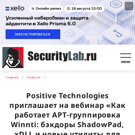
···
МЕНЮ
Главная
Новости
Positive Technologies
приглашает на вебинар «Как
работает APT-группировка
Winnti: бэкдоры ShadowPad,
xDLL и новые утилиты для