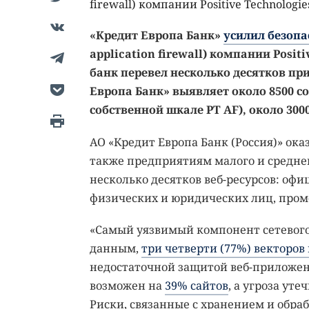
firewall) компании Positive Technologie
«Кредит Европа Банк»
усилил безопа
application firewall) компании Posit
банк перевел несколько десятков пр
Европа Банк» выявляет около 8500 с
собственной шкале PT AF), около 3000
АО «Кредит Европа Банк (Россия)» ок
также предприятиям малого и среднег
несколько десятков веб-ресурсов: оф
физических и юридических лиц, пром
«Самый уязвимый компонент сетевого
данным,
три четверти (77%) векторо
недостаточной защитой веб-приложе
возможен на
39% сайтов
, а угроза ут
Риски, связанные с хранением и обра