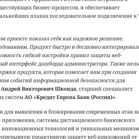
ществующих бизнес-процессов, и обеспечивает
дальнейших планах последовательное подключение к
ном проекте показал себя как надежное решение,
ебованиям. Продукт быстро и бесшовно интегрировалс
ожность гибкой настройки правил защиты веб-
ный интерфейс дашборда администратора. Также нель
ержки продукта, которая помогает нам при создании
ния событий информационной безопасности для
т
Андрей Викторович Шконда
, старший специалист
ых систем
АО «Кредит Европа Банк (Россия)»
.
ачен для выявления и блокирования современных атак н
е приложения, системы дистанционного банковского
и инновационных технологий и уникальных механизм
т непрерывную проактивную защиту веб-приложений от