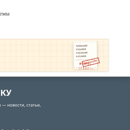
хемы
ПИЯВКИ₽₽
ОЗОН₽₽₽
КЛИЗМА₽₽
КАПЛИ₽₽
ОПЛАЧЕНО
ИТОГО:
ТРЕВОГА
ЛКУ
 — новости, статьи,