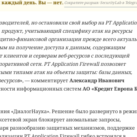
каждый день. Вы — нет.
Сократите разрыв: SecurityLab в Telegr
одителей, но остановили свой выбор на PT Applicatio
ть продукт, учитывающий специфику атак на ресурсы
едитно-финансовой организации прежде всего актуал
ым на получение доступа к данным, содержащим
клиентов и серверам веб-ресурсов с последующей
ативной сети. PT Application Firewall позволяет
ными типами атак на объекты защиты: базы данных,
ресурсов
», — комментирует
Александр Иванович
асности информационных систем
АО «Кредит Европа 
ния «ДиалогНаука». Решение было развернуто в реж
жсетевой экран блокирует аномальные запросы,
даря разнообразию защитных механизмов, поддержке
изации PT Application Firewall гибко встроился в