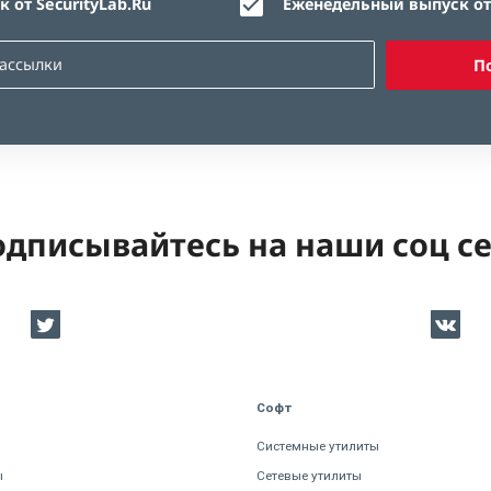
 от SecurityLab.Ru
Еженедельный выпуск от 
П
дписывайтесь на наши соц с
Софт
Системные утилиты
ы
Сетевые утилиты