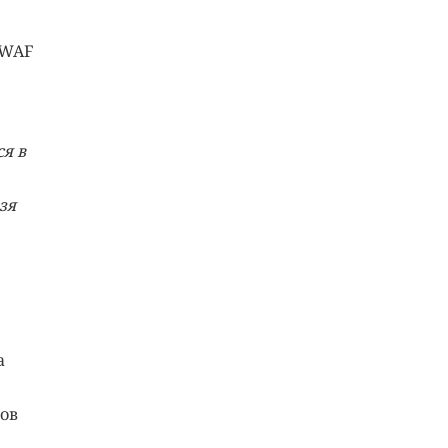
 WAF
я в
зя
а
ов