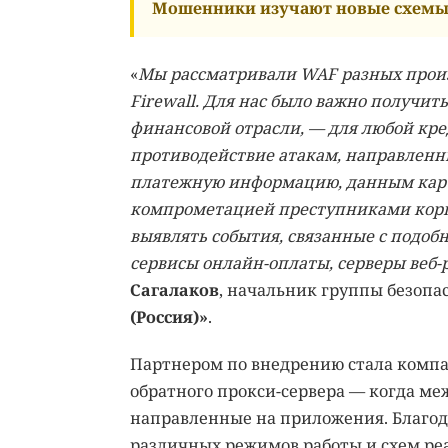
Мошенники изучают новые схемы 
«
Мы рассматривали WAF разных произв
Firewall. Для нас было важно получи
финансовой отрасли, — для любой кр
противодействие атакам, направленн
платежную информацию, данным карт 
компрометацией преступниками корпор
выявлять события, связанные с подоб
сервисы онлайн-оплаты, серверы веб-
Сагалаков
, начальник группы безоп
(Россия)»
.
Партнером по внедрению стала компа
обратного прокси-сервера — когда ме
направленные на приложения. Благо
различных режимов работы и схем реал