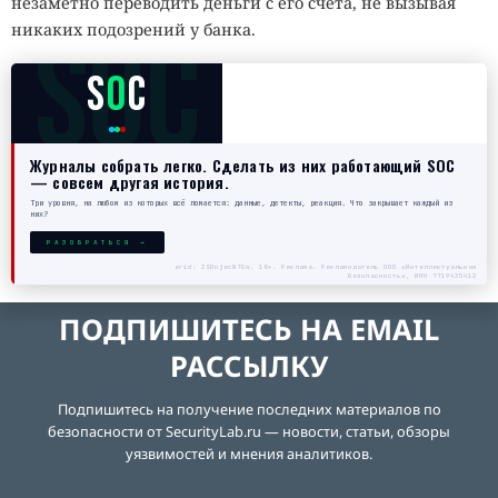
незаметно переводить деньги с его счета, не вызывая
SOC
никаких подозрений у банка.
S
O
C
Журналы собрать легко. Сделать из них работающий SOC
— совсем другая история.
Три уровня, на любом из которых всё ломается: данные, детекты, реакция. Что закрывает каждый из
них?
РАЗОБРАТЬСЯ →
erid: 2SDnjecN7Gw. 18+. Реклама. Рекламодатель ООО «Интеллектуальная
безопасность», ИНН 7719435412
ПОДПИШИТЕСЬ НА EMAIL
РАССЫЛКУ
Подпишитесь на получение последних материалов по
безопасности от SecurityLab.ru — новости, статьи, обзоры
уязвимостей и мнения аналитиков.