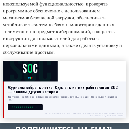
неиспользуемой функциональностью, проверять
программное обеспечение с использованием
механизмов безопасной загрузки, обеспечивать
устойчивость систем к сбоям и мониторинг данных
телеметрии на предмет кибераномалий, содержать
инструкции для пользователей для работы с
персональными данными, а также сделать установку и
SOC
обслуживание простым.
S
O
C
Журналы собрать легко. Сделать из них работающий SOC
— совсем другая история.
Три уровня, на любом из которых всё ломается: данные, детекты, реакция. Что закрывает каждый из
них?
РАЗОБРАТЬСЯ →
erid: 2SDnjecN7Gw. 18+. Реклама. Рекламодатель ООО «Интеллектуальная
безопасность», ИНН 7719435412