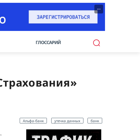
···
ГЛОССАРИЙ
Страхования»
Альфа-банк
утечка данных
банк
.