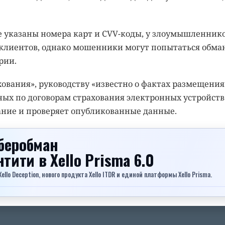
е указаны номера карт и CVV-коды, у злоумышленник
 клиентов, однако мошенники могут попытаться обма
рии.
ования», руководству «известно о фактах размещения
ых по договорам страхования электронных устройств
ание и проверяет опубликованные данные.
беробман
ентити
в Xello Prisma 6.0
lo Deception, нового продукта Xello ITDR и единой платформы Xello Prisma.