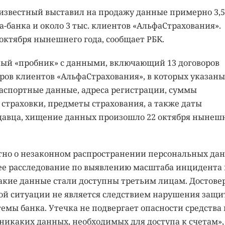
известный выставил на продажу данные примерно 3,5
-банка и около 3 тыс. клиентов «АльфаСтрахования».
октября нынешнего года, сообщает РБК.
ый «пробник» с данными, включающий 13 договоров
оров клиентов «АльфаСтрахования», в которых указаны
аспортные данные, адреса регистрации, суммы
страховки, предметы страхования, а также даты
одавца, хищение данных произошло 22 октября нынеш
тно о незаконном распространении персональных да
нее расследование по выявлению масштаба инцидента 
 такие данные стали доступны третьим лицам. Достове
ной ситуации не является следствием нарушения защ
мы банка. Утечка не подвергает опасности средства 
 никаких данных, необходимых для доступа к счетам»,