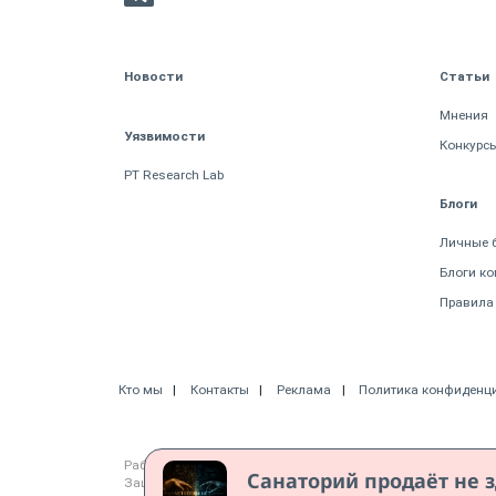
Новости
Статьи
Мнения
Уязвимости
Конкурс
PT Research Lab
Блоги
Личные 
Блоги к
Правила
Кто мы
Контакты
Реклама
Политика конфиденц
Работает на CMS "1С-Битрикс: Управление сайтом"
Санаторий продаёт не з
Защищено CURATOR