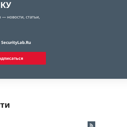
ЛКУ
 — новости, статьи,
SecurityLab.Ru
одписаться
ети