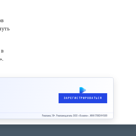
ов
нуть
 в
».
ЗАРЕГИСТРИРОВАТЬСЯ
Реклама, 18+. Рекламодатель ООО «Кселло», ИНН 7708344509