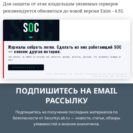
Для защиты от атак владельцам уязвимых серверов
SOC
рекомендуется обновиться до новой версии Exim - 4.92.
S
O
C
Журналы собрать легко. Сделать из них работающий SOC
— совсем другая история.
Три уровня, на любом из которых всё ломается: данные, детекты, реакция. Что закрывает каждый из
них?
РАЗОБРАТЬСЯ →
erid: 2SDnjecN7Gw. 18+. Реклама. Рекламодатель ООО «Интеллектуальная
безопасность», ИНН 7719435412
ПОДПИШИТЕСЬ НА EMAIL
РАССЫЛКУ
Подпишитесь на получение последних материалов по
безопасности от SecurityLab.ru — новости, статьи, обзоры
уязвимостей и мнения аналитиков.