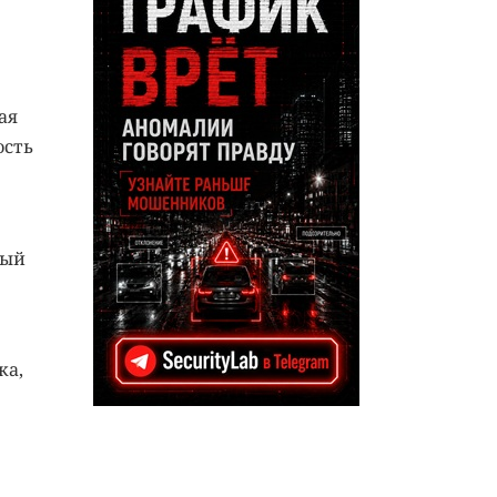
ая
ость
ный
ка,