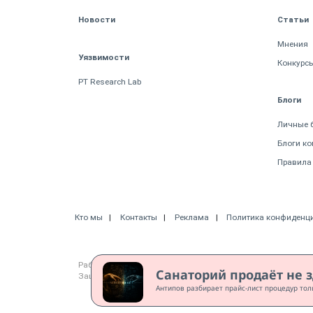
Новости
Статьи
Мнения
Уязвимости
Конкурс
PT Research Lab
Блоги
Личные 
Блоги к
Правила
Кто мы
Контакты
Реклама
Политика конфиденц
Работает на CMS "1С-Битрикс: Управление сайтом"
Санаторий продаёт не з
Защищено CURATOR
Антипов разбирает прайс-лист процедур тол