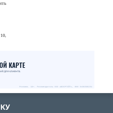
ить
10,
ОЙ КАРТЕ
ий для клиента.
Реклама. 18+. Рекламодатель ООО «ЮЗЕРГЕЙТ», ИНН 5408308256
ЛКУ