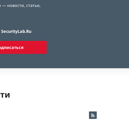
 — новости, статьи,
SecurityLab.Ru
одписаться
ети