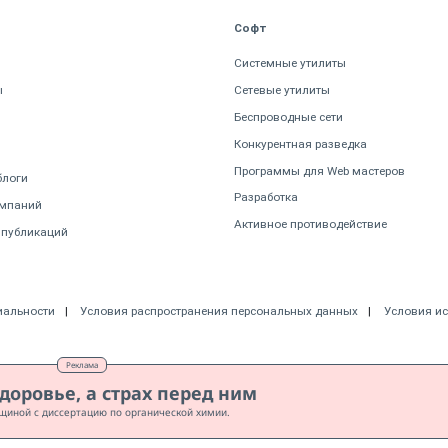
Софт
Системные утилиты
ы
Сетевые утилиты
Беспроводные сети
Конкурентная разведка
Программы для Web мастеров
блоги
Разработка
омпаний
Активное противодействие
 публикаций
иальности
Условия распространения персональных данных
Условия и
Реклама
доровье, а страх перед ним
щиной с диссертацию по органической химии.