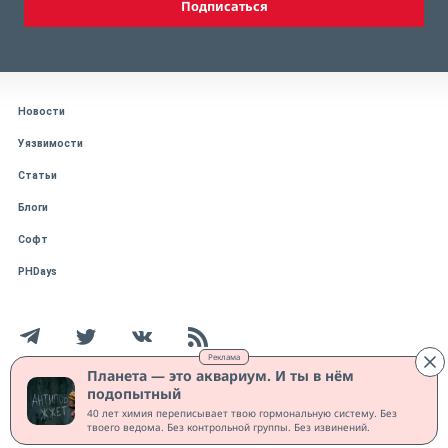
Подписаться
Новости
Уязвимости
Статьи
Блоги
Софт
PHDays
Реклама
Планета — это аквариум. И ты в нём
подопытный
Работает на CMS "1С-Битрикс: Управление сайтом"
40 лет химия переписывает твою гормональную систему. Без
Защищено CURATOR
твоего ведома. Без контрольной группы. Без извинений.