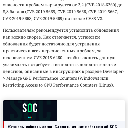
опасности проблем варьируется от 2,2 (CVE‑2018‑6260) до
8,8 баллов (CVE‑2019‑5665, CVE‑2019‑5666, CVE‑2019‑5667,
CVE‑2019‑5668, CVE‑2019‑5669) по шкале CVSS V3.
Пользователям рекомендуется установить обновления
как можно скорее. Как отмечается, установки
обновления будет достаточно для устранения
практически всех перечисленных проблем, за
исключением CVE-2018-6260 – чтобы закрыть данную
уязвимость потребуется выполнить дополнительные
действия, описанные в инструкциях в разделе Developer-
> Manage GPU Performance Counters (Windows) или
Restricting Access to GPU Performance Counters (Linux).
SOC
S
O
C
Журналы собрать легко. Сделать из них работающий SOC