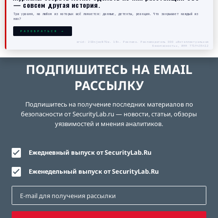
— совсем другая история.
Три уровня, на любом из которых всё ломается: данные, детекты, реакция. Что закрывает каждый из
них?
РАЗОБРАТЬСЯ →
erid: 2SDnjecN7Gw. 18+. Реклама. Рекламодатель ООО «Интеллектуальная
безопасность», ИНН 7719435412
ПОДПИШИТЕСЬ НА EMAIL
РАССЫЛКУ
Подпишитесь на получение последних материалов по
безопасности от SecurityLab.ru — новости, статьи, обзоры
уязвимостей и мнения аналитиков.
Ежедневный выпуск от SecurityLab.Ru
Еженедельный выпуск от SecurityLab.Ru