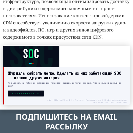
инфраструктура, позволяющая оптимизировать доставку
и дистрибуцию содержимого конечным интернет-
пользователям. Использование контент-провайдерами
CDN способствует увеличению скорости загрузки аудио-
и видеофайлов, ПО, игр и других видов цифрового
SOC
содержимого в точках присутствия сети CDN.
S
O
C
Журналы собрать легко. Сделать из них работающий SOC
— совсем другая история.
Три уровня, на любом из которых всё ломается: данные, детекты, реакция. Что закрывает каждый из
них?
РАЗОБРАТЬСЯ →
erid: 2SDnjecN7Gw. 18+. Реклама. Рекламодатель ООО «Интеллектуальная
безопасность», ИНН 7719435412
ПОДПИШИТЕСЬ НА EMAIL
РАССЫЛКУ