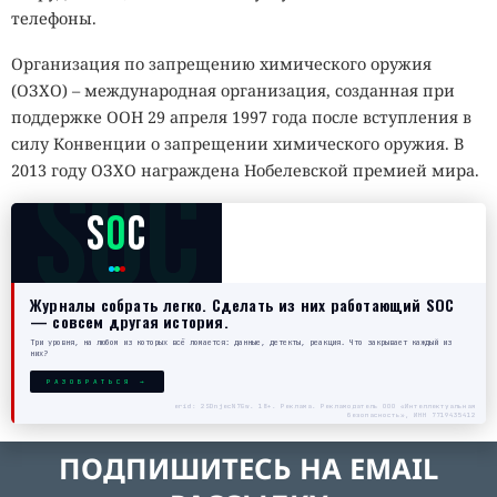
телефоны.
Организация по запрещению химического оружия
(ОЗХО) – международная организация, созданная при
поддержке ООН 29 апреля 1997 года после вступления в
силу Конвенции о запрещении химического оружия. В
SOC
2013 году ОЗХО награждена Нобелевской премией мира.
S
O
C
Журналы собрать легко. Сделать из них работающий SOC
— совсем другая история.
Три уровня, на любом из которых всё ломается: данные, детекты, реакция. Что закрывает каждый из
них?
РАЗОБРАТЬСЯ →
erid: 2SDnjecN7Gw. 18+. Реклама. Рекламодатель ООО «Интеллектуальная
безопасность», ИНН 7719435412
ПОДПИШИТЕСЬ НА EMAIL