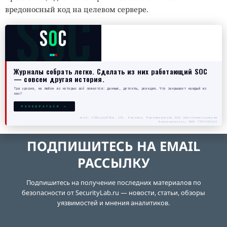
SOC
вредоносный код на целевом сервере.
S
O
C
Журналы собрать легко. Сделать из них работающий SOC
— совсем другая история.
Три уровня, на любом из которых всё ломается: данные, детекты, реакция. Что закрывает каждый из
них?
РАЗОБРАТЬСЯ →
erid: 2SDnjecN7Gw. 18+. Реклама. Рекламодатель ООО «Интеллектуальная
безопасность», ИНН 7719435412
ПОДПИШИТЕСЬ НА EMAIL
РАССЫЛКУ
Подпишитесь на получение последних материалов по
безопасности от SecurityLab.ru — новости, статьи, обзоры
уязвимостей и мнения аналитиков.