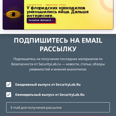
SECURITYLAB · ХИМИЧЕСКАЯ УГРОЗА
У флоридских крокодилов
уменьшились яйца.
Дальше
интереснее.
РАЗБИРАЮ МЕХАНИЗМ →
ПОДПИШИТЕСЬ НА EMAIL
РАССЫЛКУ
Подпишитесь на получение последних материалов по
безопасности от SecurityLab.ru — новости, статьи, обзоры
уязвимостей и мнения аналитиков.
Ежедневный выпуск от SecurityLab.Ru
Еженедельный выпуск от SecurityLab.Ru