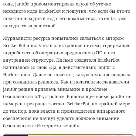
года, janit0r прокомментировал слухи об утечке
исходного кода BrickerBot и пошутил, что если бы кто-то
похитил исходный код с его компьютера, то он бы уже
находился за решеткой.
Журналисты ресурса попытались связаться с автором
BrickerBot и получили электронное письмо, содержащее
подробности об операциях вредоносного ПО и его
внутренней структуре. Письмо создателя BrickerBot
начиналось со слов: «Да, я действительно janit0r с
Hackforums». Далее он пояснил, какую цель преследовал
при создании вредоноса. Как и полагали исследователи,
janit0r решил привлечь внимание к проблеме
безопасности IoT-устройств. В настоящее время janit0r не
намерен прекращать атаки BrickerBot, по крайней мере
до тех пор, пока власти и производители аппаратного
обеспечения не начнут уделять должное внимание
безопасности «Интернета вещей».