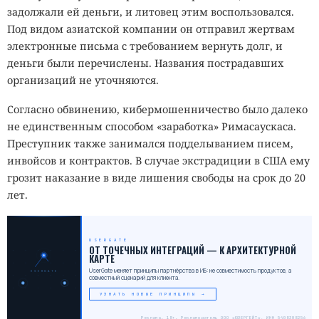
задолжали ей деньги, и литовец этим воспользовался.
Под видом азиатской компании он отправил жертвам
электронные письма с требованием вернуть долг, и
деньги были перечислены. Названия пострадавших
организаций не уточняются.
Согласно обвинению, кибермошенничество было далеко
не единственным способом «заработка» Римасаускаса.
Преступник также занимался подделыванием писем,
инвойсов и контрактов. В случае экстрадиции в США ему
грозит наказание в виде лишения свободы на срок до 20
лет.
USERGATE
ОТ ТОЧЕЧНЫХ ИНТЕГРАЦИЙ — К АРХИТЕКТУРНОЙ
КАРТЕ
UserGate меняет принципы партнёрства в ИБ: не совместимость продуктов, а
USERGATE
совместный сценарий для клиента.
УЗНАТЬ НОВЫЕ ПРИНЦИПЫ →
Реклама. 18+. Рекламодатель ООО «ЮЗЕРГЕЙТ», ИНН 5408308256