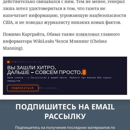
действительно связывался с ним. Тем не менее, генерал
лишь хотел удостовериться в том, что газета не
напечатает информацию, угрожающую нацбезопасности
США, и не поведал журналисту никаких новых фактов.
Помимо Картрайта, Обама также
помиловал
главного
информатора WikiLeaks Челси Мэннинг (Chelsea
Manning).
LIVE
SECURITYLAB.RU
ВЫ ЗАШЛИ ХИТРО.
ДАЛЬШЕ — СОВСЕМ ПРОСТО.
Одна кнопка — и SecurityLab в вашей ленте. Новости про взломы без лишних
маршрутов.
ПОДПИСАТЬСЯ
@SecLabnews
ПОДПИШИТЕСЬ НА EMAIL
РАССЫЛКУ
Подпишитесь на получение последних материалов по