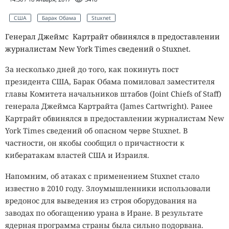
США
Барак Обама
Stuxnet
Генерал Джеймс Картрайт обвинялся в предоставлении
журналистам New York Times сведений о Stuxnet.
За несколько дней до того, как покинуть пост
президента США, Барак Обама помиловал заместителя
главы Комитета начальников штабов (Joint Chiefs of Staff)
генерала Джеймса Картрайта (James Cartwright). Ранее
Картрайт обвинялся в предоставлении журналистам New
York Times сведений об опасном черве Stuxnet. В
частности, он якобы сообщил о причастности к
кибератакам властей США и Израиля.
Напомним, об атаках с применением Stuxnet стало
известно в 2010 году. Злоумышленники использовали
вредонос для выведения из строя оборудования на
заводах по обогащению урана в Иране. В результате
ядерная программа страны была сильно подорвана.