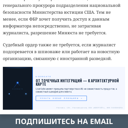
генерального прокурора подразделения национальной
безопасности Министерства юстиции США. Тем не
менее, если ФБР хочет получить доступ к данным
информатора непосредственно, не затрагивая
журналиста, разрешение Минюста не требуется.
Судебный ордер также не требуется, если журналист
подозревается в шпионаже или работает на новостную
организацию, связанную с иностранной разведкой.
USERGATE
_
ОТ ТОЧЕЧНЫХ ИНТЕГРАЦИЙ — К АРХИТЕКТУРНОЙ
КАРТЕ
UserGate меняет принципы партнёрства в ИБ: не совместимость продуктов, а
USERGATE
совместный сценарий для клиента.
УЗНАТЬ НОВЫЕ ПРИНЦИПЫ →
Реклама. 18+. Рекламодатель ООО «ЮЗЕРГЕЙТ», ИНН 5408308256
ПОДПИШИТЕСЬ НА EMAIL