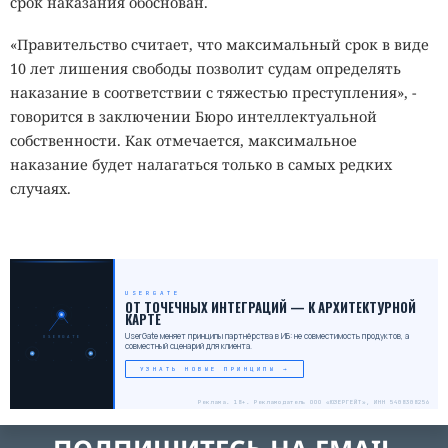
срок наказания обоснован.
«Правительство считает, что максимальный срок в виде
10 лет лишения свободы позволит судам определять
наказание в соответствии с тяжестью преступления», -
говорится в заключении Бюро интеллектуальной
собственности. Как отмечается, максимальное
наказание будет налагаться только в самых редких
случаях.
USERGATE
_
ОТ ТОЧЕЧНЫХ ИНТЕГРАЦИЙ — К АРХИТЕКТУРНОЙ
КАРТЕ
UserGate меняет принципы партнёрства в ИБ: не совместимость продуктов, а
USERGATE
совместный сценарий для клиента.
УЗНАТЬ НОВЫЕ ПРИНЦИПЫ →
Реклама. 18+. Рекламодатель ООО «ЮЗЕРГЕЙТ», ИНН 5408308256