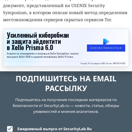
документ, представленный на USENIX Security
Symposium, в котором описан новый метод определения
местонахождения серверов скрытых сервисов Tor.
Усиленный киберобман
и защита айдентити
в Xello Prisma 6.0
ЗАРЕГИСТРИРОВАТЬСЯ
Защита на опережение с помощью Xello Deception, нового
продукта Xello ITDR и единой платформы Xello Prisma.
Реклама, 18+. Рекламодатель ООО «Кселло», ИНН 7708344509
ПОДПИШИТЕСЬ НА EMAIL
РАССЫЛКУ
Подпишитесь на получение последних материалов по
безопасности от SecurityLab.ru — новости, статьи, обзоры
уязвимостей и мнения аналитиков.
Ежедневный выпуск от SecurityLab.Ru