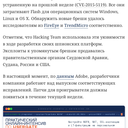
устраненную на прошлой неделе (
CVE-2015-5119
). Все они
затрагивают Flash для операционных систем Windows,
Linux и OS X. Обнаружить новые бреши удалось
исследователям из
FireEye
и
TrendMicro
соответственно.
Отметим, что Hacking Team использовала эти уязвимости
в ходе разработки своих шпионских платформ.
Эксплоиты к упомянутым брешам продавались
правительственным органам Саудовской Аравии,
Судана, России и США.
В настоящий момент, по
данным
Adobe, разработчики
компании работают над выпуском соответствующих
исправлений. Патчи для проигрывателя должны
появиться в течение текущей недели.
USERGATE-EVENTS / INTENSIVE.SH
infra-tech:~$
./register --course="UserGate NGFW" --date=13.08.2026 --price=FREE --seats=50 --mode=online
ПРАКТИЧЕСКИЙ
Настройте NGFW, NAT, SSL-инспекцию
ОНЛАЙН-ИНТЕНСИВ
и L7-фильтрацию на персональном
ПО USERGATE