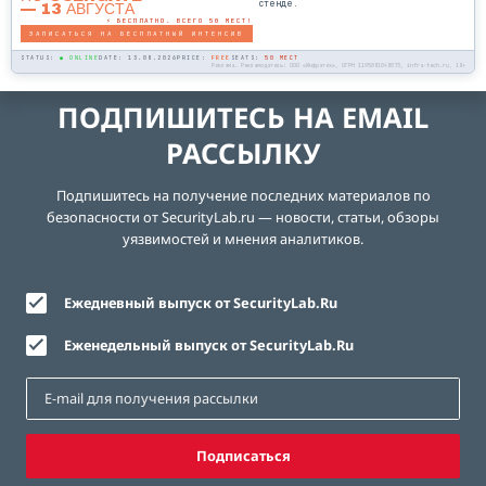
стенде.
— 13 АВГУСТА
⚡ БЕСПЛАТНО. ВСЕГО 50 МЕСТ!
ЗАПИСАТЬСЯ НА БЕСПЛАТНЫЙ ИНТЕНСИВ
STATUS:
● ONLINE
DATE: 13.08.2026
PRICE:
FREE
SEATS:
50 МЕСТ
Реклама. Рекламодатель: ООО «Инфратех», ОГРН 1195081048073, infra-tech.ru, 18+
ПОДПИШИТЕСЬ НА EMAIL
РАССЫЛКУ
Подпишитесь на получение последних материалов по
безопасности от SecurityLab.ru — новости, статьи, обзоры
уязвимостей и мнения аналитиков.
Ежедневный выпуск от SecurityLab.Ru
Еженедельный выпуск от SecurityLab.Ru
Подписаться