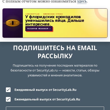
С полным отчетом можно ознакомиться
здесь
.
SECURITYLAB · ХИМИЧЕСКАЯ УГРОЗА
У флоридских крокодилов
уменьшились яйца.
Дальше
интереснее.
РАЗБИРАЮ МЕХАНИЗМ →
ПОДПИШИТЕСЬ НА EMAIL
РАССЫЛКУ
Подпишитесь на получение последних материалов по
безопасности от SecurityLab.ru — новости, статьи, обзоры
уязвимостей и мнения аналитиков.
Ежедневный выпуск от SecurityLab.Ru
Еженедельный выпуск от SecurityLab.Ru