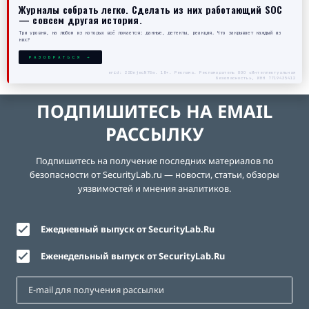
Журналы собрать легко. Сделать из них работающий SOC
— совсем другая история.
Три уровня, на любом из которых всё ломается: данные, детекты, реакция. Что закрывает каждый из
них?
РАЗОБРАТЬСЯ →
erid: 2SDnjecN7Gw. 18+. Реклама. Рекламодатель ООО «Интеллектуальная
безопасность», ИНН 7719435412
ПОДПИШИТЕСЬ НА EMAIL
РАССЫЛКУ
Подпишитесь на получение последних материалов по
безопасности от SecurityLab.ru — новости, статьи, обзоры
уязвимостей и мнения аналитиков.
Ежедневный выпуск от SecurityLab.Ru
Еженедельный выпуск от SecurityLab.Ru