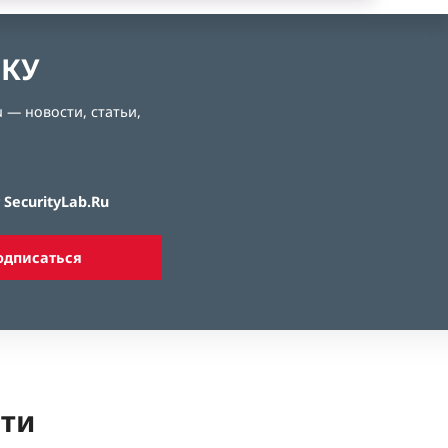
ЛКУ
 — новости, статьи,
SecurityLab.Ru
одписаться
ети