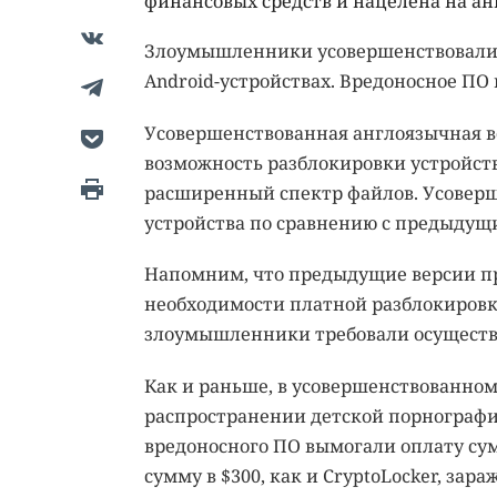
финансовых средств и нацелена на ан
Злоумышленники усовершенствовали 
Android-устройствах. Вредоносное ПО
Усовершенствованная англоязычная ве
возможность разблокировки устройств
расширенный спектр файлов. Усоверш
устройства по сравнению с предыдущ
Напомним, что предыдущие версии п
необходимости платной разблокировки
злоумышленники требовали осуществи
Как и раньше, в усовершенствованном
распространении детской порнографи
вредоносного ПО вымогали оплату суммо
сумму в $300, как и CryptoLocker, з