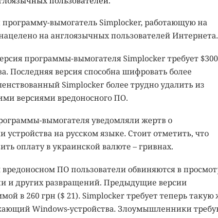
глоязычных пользователей.
программу-вымогатель Simplocker, работающую на
 нацелено на англоязычных пользователей Интернета.
рсия программы-вымогателя Simplocker требует $300
а. Последняя версия способна шифровать более
енствованный Simplocker более трудно удалить из
ими версиями вредоносного ПО.
рограммы-вымогателя уведомляли жертв о
 устройства на русском языке. Стоит отметить, что
ть оплату в украинской валюте – гривнах.
 вредоносном ПО пользователи обвиняются в просмот
и и других развращений. Предыдущие версии
й в 260 грн ($ 21). Simplocker требует теперь такую 
аражающий Windows-устройства. Злоумышленники требу