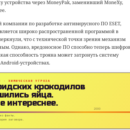
ку устройства через MoneyPak, заменивший MoneXy,
ее.
 компании по разработке антивирусного ПО ESET,
является широко распространенной программой в
еркнули, что с технической точки зрения механизм
ым. Однако, вредоносное ПО способно теперь шифро
акая способность трояна может затронуть систему
Android-устройствах.
B · ХИМИЧЕСКАЯ УГРОЗА
ридских крокодилов
шились яйца.
е интереснее.
2000
ко факты.
ория заговора.