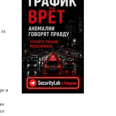
 за
ре и
же
ют