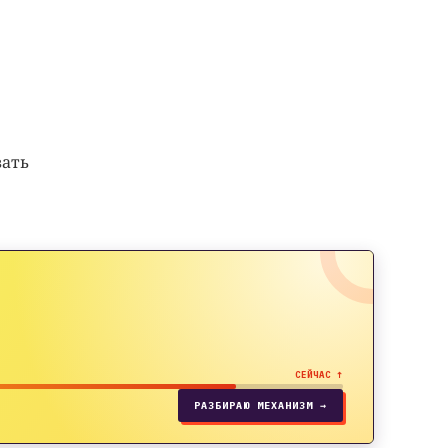
вать
СЕЙЧАС ↑
РАЗБИРАЮ МЕХАНИЗМ →