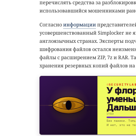
перечислять средства за разблокиров
использовавшийся мошенниками ран
Согласно
информации
представителей
усовершенствованный Simplocker не 
англоязычных странах. Эксперты подч
шифрования файлов остался неизменн
файлы с расширением ZIP, 7z и RAR. Т
хранения резервных копий файлов на 
SECURITYLA
У фло
умень
Дальш
1980
Без паники. Толь
И нет, это не те