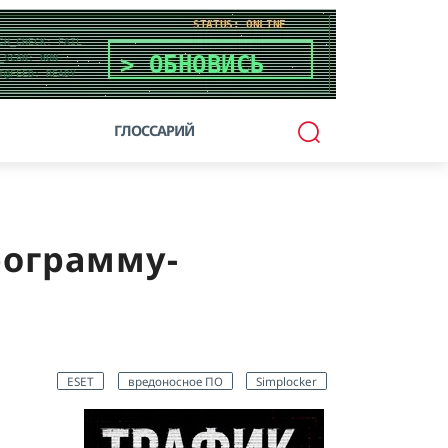
ГЛОССАРИЙ
рограмму-
ESET
вредоносное ПО
Simplocker