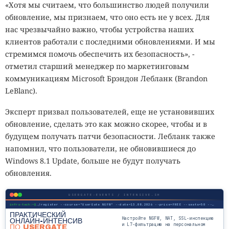
«Хотя мы считаем, что большинство людей получили
обновление, мы признаем, что оно есть не у всех. Для
нас чрезвычайно важно, чтобы устройства наших
клиентов работали с последними обновлениями. И мы
стремимся помочь обеспечить их безопасность», -
отметил старший менеджер по маркетинговым
коммуникациям Microsoft Брэндон Лебланк (Brandon
LeBlanc).
Эксперт призвал пользователей, еще не установивших
обновление, сделать это как можно скорее, чтобы и в
будущем получать патчи безопасности. Лебланк также
напомнил, что пользователи, не обновившиеся до
Windows 8.1 Update, больше не будут получать
обновления.
USERGATE-EVENTS / INTENSIVE.SH
infra-tech:~$
./register --course="UserGate NGFW" --date=13.08.2026 --price=FREE --seats=50 --mode=online
ПРАКТИЧЕСКИЙ
Настройте NGFW, NAT, SSL-инспекцию
ОНЛАЙН-ИНТЕНСИВ
и L7-фильтрацию на персональном
ПО USERGATE