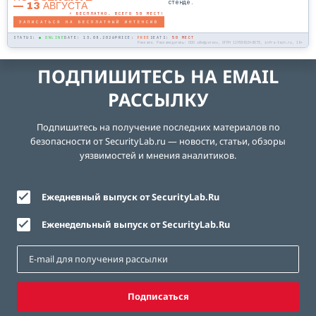
стенде.
— 13 АВГУСТА
⚡ БЕСПЛАТНО. ВСЕГО 50 МЕСТ!
ЗАПИСАТЬСЯ НА БЕСПЛАТНЫЙ ИНТЕНСИВ
STATUS:
● ONLINE
DATE: 13.08.2026
PRICE:
FREE
SEATS:
50 МЕСТ
Реклама. Рекламодатель: ООО «Инфратех», ОГРН 1195081048073, infra-tech.ru, 18+
ПОДПИШИТЕСЬ НА EMAIL
РАССЫЛКУ
Подпишитесь на получение последних материалов по
безопасности от SecurityLab.ru — новости, статьи, обзоры
уязвимостей и мнения аналитиков.
Ежедневный выпуск от SecurityLab.Ru
Еженедельный выпуск от SecurityLab.Ru
Подписаться