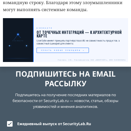
командную строку. Благодаря этому злоумышленники
могут выполнять системные команды.
USERGATE
_
ОТ ТОЧЕЧНЫХ ИНТЕГРАЦИЙ — К АРХИТЕКТУРНОЙ
КАРТЕ
UserGate меняет принципы партнёрства в ИБ: не совместимость продуктов, а
USERGATE
совместный сценарий для клиента.
УЗНАТЬ НОВЫЕ ПРИНЦИПЫ →
Реклама. 18+. Рекламодатель ООО «ЮЗЕРГЕЙТ», ИНН 5408308256
ПОДПИШИТЕСЬ НА EMAIL
РАССЫЛКУ
Подпишитесь на получение последних материалов по
безопасности от SecurityLab.ru — новости, статьи, обзоры
уязвимостей и мнения аналитиков.
Ежедневный выпуск от SecurityLab.Ru