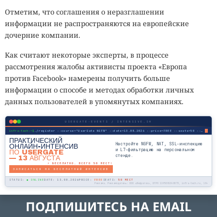
Отметим, что соглашения о неразглашении
информации не распространяются на европейские
дочерние компании.
Как считают некоторые эксперты, в процессе
рассмотрения жалобы активисты проекта «Европа
против Facebook» намерены получить больше
информации о способе и методах обработки личных
данных пользователей в упомянутых компаниях.
USERGATE-EVENTS / INTENSIVE.SH
infra-tech:~$
./register --course="UserGate NGFW" --date=13.08.2026 --price=FREE --seats=50 --mode=online
ПРАКТИЧЕСКИЙ
Настройте NGFW, NAT, SSL-инспекцию
ОНЛАЙН-ИНТЕНСИВ
и L7-фильтрацию на персональном
ПО USERGATE
стенде.
— 13 АВГУСТА
⚡ БЕСПЛАТНО. ВСЕГО 50 МЕСТ!
ЗАПИСАТЬСЯ НА БЕСПЛАТНЫЙ ИНТЕНСИВ
STATUS:
● ONLINE
DATE: 13.08.2026
PRICE:
FREE
SEATS:
50 МЕСТ
Реклама. Рекламодатель: ООО «Инфратех», ОГРН 1195081048073, infra-tech.ru, 18+
ПОДПИШИТЕСЬ НА EMAIL