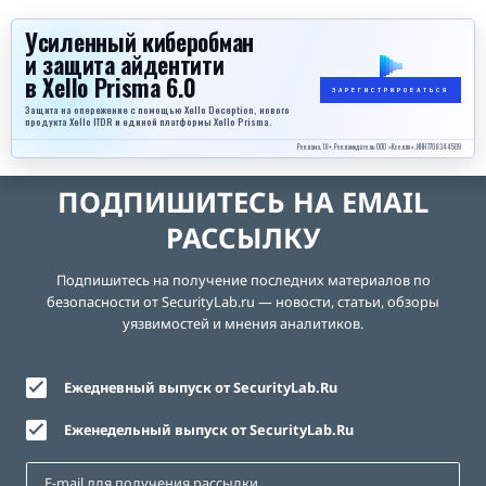
Усиленный киберобман
и защита айдентити
в Xello Prisma 6.0
ЗАРЕГИСТРИРОВАТЬСЯ
Защита на опережение с помощью Xello Deception, нового
продукта Xello ITDR и единой платформы Xello Prisma.
Реклама, 18+. Рекламодатель ООО «Кселло», ИНН 7708344509
ПОДПИШИТЕСЬ НА EMAIL
РАССЫЛКУ
Подпишитесь на получение последних материалов по
безопасности от SecurityLab.ru — новости, статьи, обзоры
уязвимостей и мнения аналитиков.
Ежедневный выпуск от SecurityLab.Ru
Еженедельный выпуск от SecurityLab.Ru