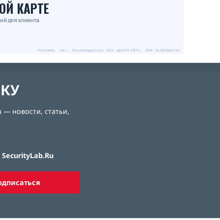
ОЙ КАРТЕ
ий для клиента.
Реклама. 18+. Рекламодатель ООО «ЮЗЕРГЕЙТ», ИНН 5408308256
ЛКУ
 — новости, статьи,
SecurityLab.Ru
одписаться