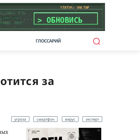
ГЛОССАРИЙ
отится за
угроза
смартфон
вирус
эксперт
ных