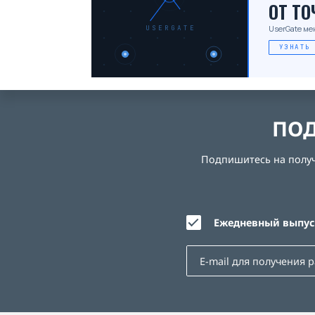
ОТ Т
UserGate ме
USERGATE
УЗНАТЬ
ПОД
Подпишитесь на получе
Ежедневный выпуск