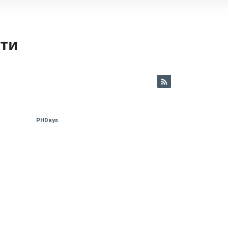
ети
PHDays