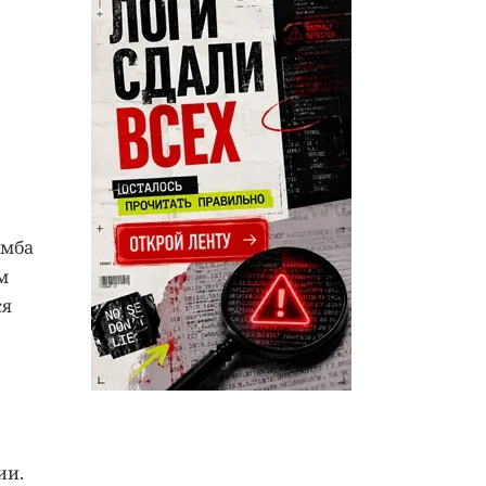
омба
м
ся
ии.