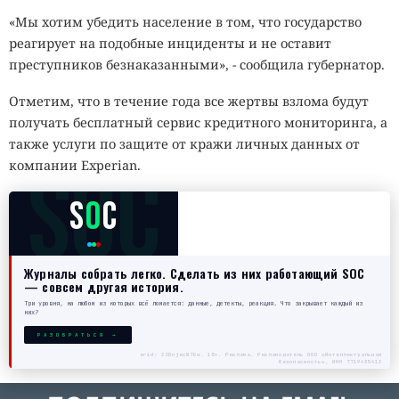
«Мы хотим убедить население в том, что государство
реагирует на подобные инциденты и не оставит
преступников безнаказанными», - сообщила губернатор.
Отметим, что в течение года все жертвы взлома будут
получать бесплатный сервис кредитного мониторинга, а
также услуги по защите от кражи личных данных от
SOC
компании Experian.
S
O
C
Журналы собрать легко. Сделать из них работающий SOC
— совсем другая история.
Три уровня, на любом из которых всё ломается: данные, детекты, реакция. Что закрывает каждый из
них?
РАЗОБРАТЬСЯ →
erid: 2SDnjecN7Gw. 18+. Реклама. Рекламодатель ООО «Интеллектуальная
безопасность», ИНН 7719435412