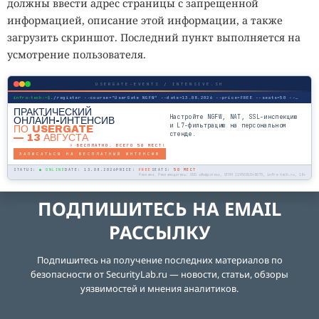
должны ввести адрес страницы с запрещенной
информацией, описание этой информации, а также
загрузить скриншот. Последний пункт выполняется на
усмотрение пользователя.
USERGATE-EVENTS / INTENSIVE.SH
infra-tech:~$
./register --course="UserGate NGFW" --date=13.08.2026 --price=FREE --seats=50 --mode=online
ПРАКТИЧЕСКИЙ
Настройте NGFW, NAT, SSL-инспекцию
ОНЛАЙН-ИНТЕНСИВ
и L7-фильтрацию на персональном
ПО USERGATE
стенде.
— 13 АВГУСТА
⚡ БЕСПЛАТНО. ВСЕГО 50 МЕСТ!
ЗАПИСАТЬСЯ НА БЕСПЛАТНЫЙ ИНТЕНСИВ
STATUS:
● ONLINE
DATE: 13.08.2026
PRICE:
FREE
SEATS:
50 МЕСТ
Реклама. Рекламодатель: ООО «Инфратех», ОГРН 1195081048073, infra-tech.ru, 18+
ПОДПИШИТЕСЬ НА EMAIL
РАССЫЛКУ
Подпишитесь на получение последних материалов по
безопасности от SecurityLab.ru — новости, статьи, обзоры
уязвимостей и мнения аналитиков.