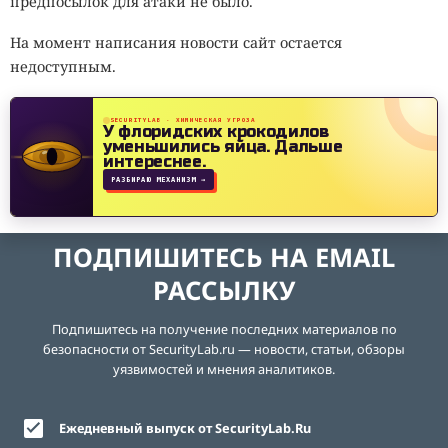
предпосылок для атаки не было.
На момент написания новости сайт остается
недоступным.
SECURITYLAB · ХИМИЧЕСКАЯ УГРОЗА
У флоридских крокодилов
уменьшились яйца.
Дальше
интереснее.
РАЗБИРАЮ МЕХАНИЗМ →
ПОДПИШИТЕСЬ НА EMAIL
РАССЫЛКУ
Подпишитесь на получение последних материалов по
безопасности от SecurityLab.ru — новости, статьи, обзоры
уязвимостей и мнения аналитиков.
Ежедневный выпуск от SecurityLab.Ru