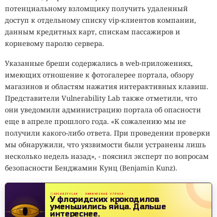
потенциальному взломщику получить удаленный
доступ к отдельному списку vip-клиентов компании,
данным кредитных карт, спискам пассажиров и
корневому паролю сервера.
Указанные бреши содержались в web-приложениях,
имеющих отношение к фотогалерее портала, обзору
магазинов и областям нажатия интерактивных клавиш.
Представители Vulnerability Lab также отметили, что
они уведомили администрацию портала об опасности
еще в апреле прошлого года. «К сожалению мы не
получили какого-либо ответа. При проведении проверки
мы обнаружили, что уязвимости были устранены лишь
несколько недель назад», - пояснил эксперт по вопросам
безопасности Бенджамин Кунц (Benjamin Kunz).
SECURITYLAB · ХИМИЧЕСКАЯ УГРОЗА
У флоридских крокодилов
уменьшились яйца.
Дальше
интереснее.