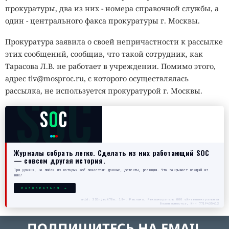
прокуратуры, два из них - номера справочной службы, а
один - центрального факса прокуратуры г. Москвы.
Прокуратура заявила о своей непричастности к рассылке
этих сообщений, сообщив, что такой сотрудник, как
Тарасова Л.В. не работает в учреждении. Помимо этого,
адрес tlv@mosproc.ru, с которого осуществлялась
SOC
рассылка, не используется прокуратурой г. Москвы.
S
O
C
Журналы собрать легко. Сделать из них работающий SOC
— совсем другая история.
Три уровня, на любом из которых всё ломается: данные, детекты, реакция. Что закрывает каждый из
них?
РАЗОБРАТЬСЯ →
erid: 2SDnjecN7Gw. 18+. Реклама. Рекламодатель ООО «Интеллектуальная
безопасность», ИНН 7719435412
ПОДПИШИТЕСЬ НА EMAIL