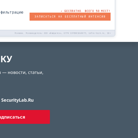
⚡ БЕСПЛАТНО. ВСЕГО 50 МЕСТ!
-фильтрацию
ЗАПИСАТЬСЯ НА БЕСПЛАТНЫЙ ИНТЕНСИВ
Реклама. Рекламодатель: ООО «Инфратех», ОГРН 1195081048073, infra-tech.ru, 18+
ЛКУ
 — новости, статьи,
SecurityLab.Ru
одписаться