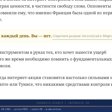
ан ценности, в частности свободу слова. Оппоненты
помнили ему, что именно Франция была одной из пер
е.
каждый день. Вы — нет.
Сократите разрыв: SecurityLab в Telegr
инструментом в руках тех, кто хочет нанести ущерб
В то же время необходимо помнить о фундаментальных
ркози.
гда интернет-акции становятся настолько сильными 
пте или Тунисе, что никакими средствами контроля 
USERGATE-EVENTS / INTENSIVE.SH
3.08.2026 --price=FREE --seats=50 --mode=online