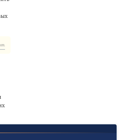
вых
am.
и
их