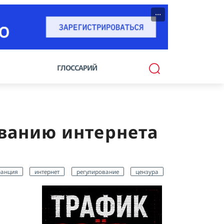
···
ГЛОССАРИЙ
ованию интернета
анция
интернет
регулирование
цензура