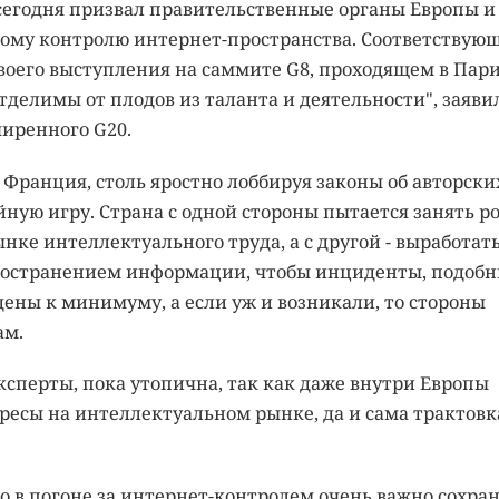
егодня призвал правительственные органы Европы и
кому контролю интернет-пространства. Соответствую
воего выступления на саммите G8, проходящем в Пар
тделимы от плодов из таланта и деятельности", заяви
ширенного G20.
 Франция, столь яростно лоббируя законы об авторски
ойную игру. Страна с одной стороны пытается занять р
ке интеллектуального труда, а с другой - выработат
ространением информации, чтобы инциденты, подоб
дены к минимуму, а если уж и возникали, то стороны
ам.
ксперты, пока утопична, так как даже внутри Европы
ересы на интеллектуальном рынке, да и сама трактовк
.
то в погоне за интернет-контролем очень важно сохра