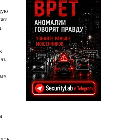
щую
иже.
л
х
оль
ь
ные
а
нить