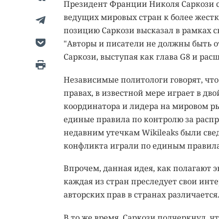
Президент Франции Николя Саркози с
ведущих мировых стран к более жест
позицию Саркози высказал в рамках с
"Авторы и писатели не должны быть о
Саркози, выступая как глава G8 и рас
Независимые политологи говорят, что
правах, в известной мере играет в дв
координатора и лидера на мировом рын
единые правила по контролю за расп
недавним утечкам Wikileaks были све
конфликта играли по единым правил
Впрочем, данная идея, как полагают э
каждая из стран преследует свои инт
авторских прав в странах различается
В то же время, Саркози подчеркнул, ч