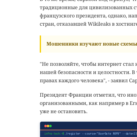
традиционные для цивилизованных стр
французского президента, однако, на
стран, отказавшей Wikileaks в хостинг
Мошенники изучают новые схемы 
"Не позволяйте, чтобы интернет стал 
нашей безопасности и целостности. 
правах каждого человека", - заявил Са
Президент Франции отметил, что ино
организованными, как например в Еги
уже не остановить.
infra-tech:~$
./register --course="UserGate NGFW" --date=1