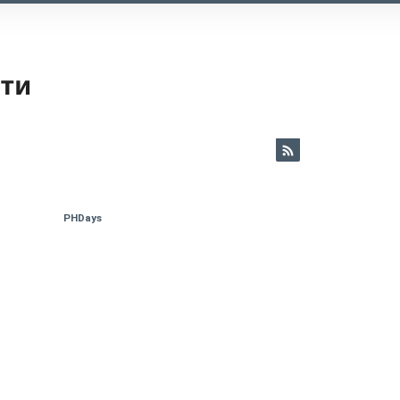
ети
PHDays