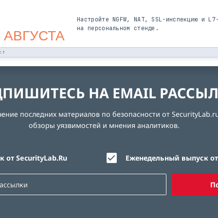
Настройте NGFW, NAT, SSL-инспекцию и L7
на персональном стенде.
 АВГУСТА
СТ
ПИШИТЕСЬ НА EMAIL РАССЫ
ние последних материалов по безопасности от SecurityLab.ru
обзоры уязвимостей и мнения аналитиков.
 от SecurityLab.Ru
Еженедельный выпуск от 
П