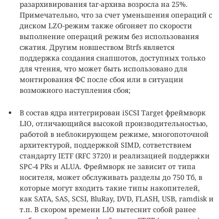
разархивирования tar-архива возросла на 25%.
Примечательно, что за счет уменьшения операций с
диском LZO-режим также обгоняет по скорости
выполнение операций режим без использования
сжатия. Другим новшеством Btrfs является
поддержка создания снапшотов, доступных только
для чтения, что может быть использовано для
монтирования ФС после сбоя или в ситуации
возможного наступления сбоя;
В состав ядра интегрирован iSCSI Target фреймворк
LIO, отличающийся высокой производительностью,
работой в неблокирующем режиме, многопоточной
архитектурой, поддержкой SIMD, сответствием
стандарту IETF (RFC 3720) и реализацией поддержки
SPC-4 PRs и ALUA. Фреймворк не зависит от типа
носителя, может обслуживать разделы до 750 Тб, в
которые могут входить такие типы накопителей,
как SATA, SAS, SCSI, BluRay, DVD, FLASH, USB, ramdisk и
т.п. В скором времени LIO вытеснит собой ранее