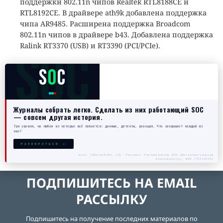
поддержки 802.11n чипов Realtek RTL8188CE и
RTL8192CE. В драйвере ath9k добавлена поддержка
чипа AR9485. Расширена поддержка Broadcom
802.11n чипов в драйвере b43. Добавлена поддержка
Ralink RT3370 (USB) и RT3390 (PCI/PCIe).
SOC
S
O
C
Журналы собрать легко. Сделать из них работающий SOC
— совсем другая история.
Три уровня, на любом из которых всё ломается: данные, детекты, реакция. Что закрывает каждый из
них?
РАЗОБРАТЬСЯ →
erid: 2SDnjecN7Gw. 18+. Реклама. Рекламодатель ООО «Интеллектуальная
безопасность», ИНН 7719435412
ПОДПИШИТЕСЬ НА EMAIL
РАССЫЛКУ
Подпишитесь на получение последних материалов по