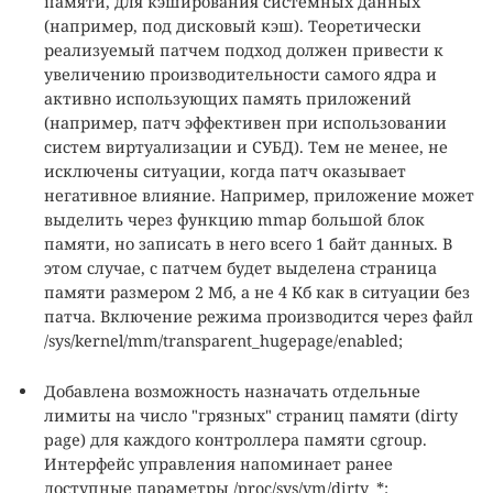
памяти, для кэширования системных данных
(например, под дисковый кэш). Теоретически
реализуемый патчем подход должен привести к
увеличению производительности самого ядра и
активно использующих память приложений
(например, патч эффективен при использовании
систем виртуализации и СУБД). Тем не менее, не
исключены ситуации, когда патч оказывает
негативное влияние. Например, приложение может
выделить через функцию mmap большой блок
памяти, но записать в него всего 1 байт данных. В
этом случае, с патчем будет выделена страница
памяти размером 2 Мб, а не 4 Кб как в ситуации без
патча. Включение режима производится через файл
/sys/kernel/mm/transparent_hugepage/enabled;
Добавлена возможность назначать отдельные
лимиты на число "грязных" страниц памяти (dirty
page) для каждого контроллера памяти cgroup.
Интерфейс управления напоминает ранее
доступные параметры /proc/sys/vm/dirty_*: