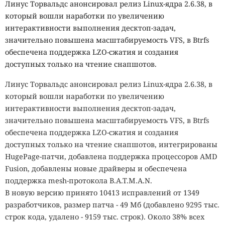
Линус Торвальдс анонсировал релиз Linux-ядра 2.6.38, в
который вошли наработки по увеличению
интерактивности выполнения десктоп-задач,
значительно повышена масштабируемость VFS, в Btrfs
обеспечена поддержка LZO-сжатия и создания
доступных только на чтение снапшотов.
Линус Торвальдс анонсировал релиз Linux-ядра 2.6.38, в
который вошли наработки по увеличению
интерактивности выполнения десктоп-задач,
значительно повышена масштабируемость VFS, в Btrfs
обеспечена поддержка LZO-сжатия и создания
доступных только на чтение снапшотов, интегрированы
HugePage-патчи, добавлена поддержка процессоров AMD
Fusion, добавлены новые драйверы и обеспечена
поддержка mesh-протокола B.A.T.M.A.N.
В новую версию принято 10413 исправлений от 1349
разработчиков, размер патча - 49 Мб (добавлено 9295 тыс.
строк кода, удалено - 9159 тыс. строк). Около 38% всех