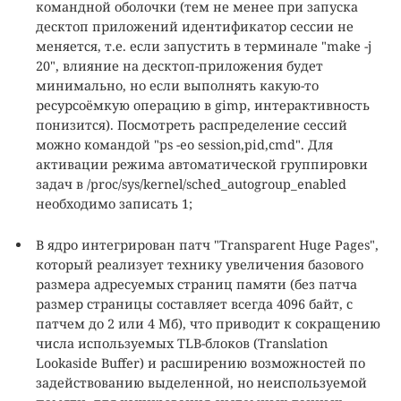
командной оболочки (тем не менее при запуска
десктоп приложений идентификатор сессии не
меняется, т.е. если запустить в терминале "make -j
20", влияние на десктоп-приложения будет
минимально, но если выполнять какую-то
ресурсоёмкую операцию в gimp, интерактивность
понизится). Посмотреть распределение сессий
можно командой "ps -eo session,pid,cmd". Для
активации режима автоматической группировки
задач в /proc/sys/kernel/sched_autogroup_enabled
необходимо записать 1;
В ядро интегрирован патч "Transparent Huge Рages",
который реализует технику увеличения базового
размера адресуемых страниц памяти (без патча
размер страницы составляет всегда 4096 байт, с
патчем до 2 или 4 Мб), что приводит к сокращению
числа используемых TLB-блоков (Translation
Lookaside Buffer) и расширению возможностей по
задействованию выделенной, но неиспользуемой