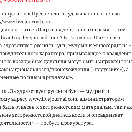
://www.livejournal.com
.
направила в Пресненский суд заявление с целью
/www.livejournal.com.
 дело по статье «О противодействии экстремистской
icantrop.livejournal.com А.В. Гасовича. Претензии
а здравствует русский бунт, мудрый и милосердный!»
 побудительного характера, призывающее к враждеб
анные враждебные действия могут быть направлены н
ам национальности/происхождения («нерусские»), а
диненные по иным признакам».
ик „Да здравствует русский бунт— мудрый и
ому адресу www.livejournal.com, администратором
ен быть отнесен к экстремистским материалам, так как
ение экстремистской деятельности и оправдывает
еятельности»,— требует прокуратура.