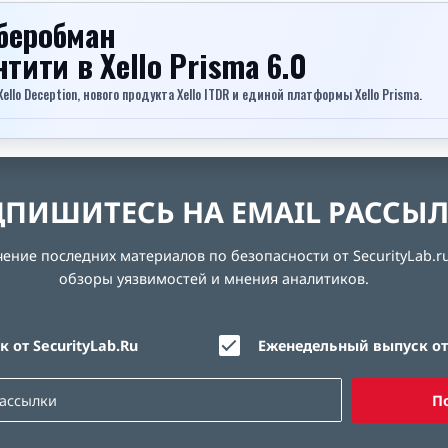
беробман
ентити
в Xello Prisma 6.0
lo Deception, нового продукта Xello ITDR и единой платформы Xello Prisma.
ПИШИТЕСЬ НА EMAIL РАССЫ
ние последних материалов по безопасности от SecurityLab.ru
обзоры уязвимостей и мнения аналитиков.
 от SecurityLab.Ru
Еженедельный выпуск от 
П