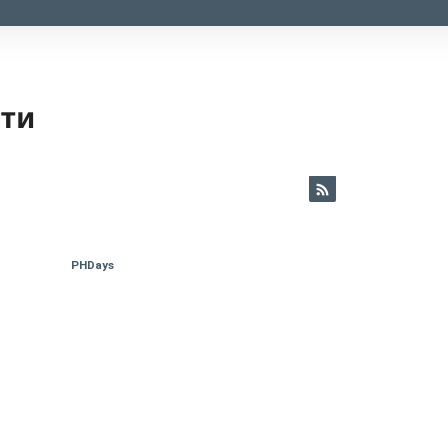
ети
PHDays