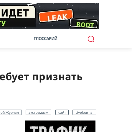
ГЛОССАРИЙ
ебует признать
ой Журнал
экстремизм
сайт
LiveJournal