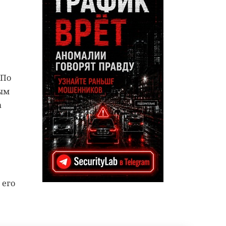
 По
ным
а
 его