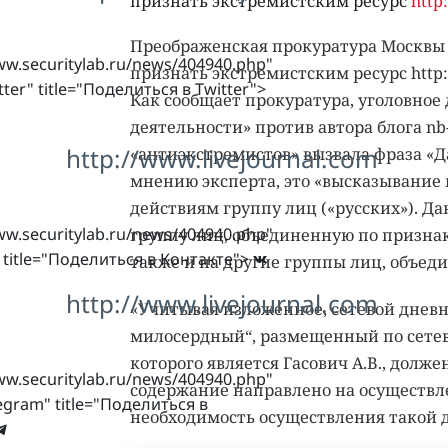
признать экстремистским ресурс
http
Преображенская прокуратура Москвы 
ww.securitylab.ru/news/404940.php"
признать экстремистским ресурс http:/
tter" title="Поделиться в Twitter">
Как сообщает прокуратура, уголовное
деятельности» против автора блога nb-l
http://www.livejournal.com
«антиэкстремистов» вызвала фраза «Д
мнению эксперта, это «высказывание
действиям группу лиц («русских»). Д
ww.securitylab.ru/news/404940.php"
группу лиц, объединенную по признак
 title="Поделиться в Контакте">
также и на другие группы лиц, объе
http://www.livejournal.com
«Учитывая изложенное, сетевой дневн
милосердный“, размещенный по сетев
которого является Гасович А.В., долж
ww.securitylab.ru/news/404940.php"
содержание направлено на осуществл
egram" title="Поделиться в
необходимость осуществления такой д