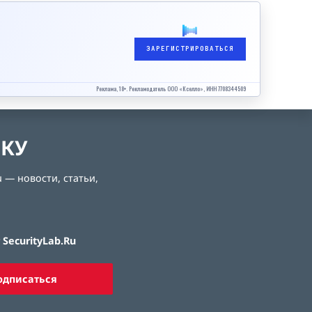
ЗАРЕГИСТРИРОВАТЬСЯ
Реклама, 18+. Рекламодатель ООО «Кселло», ИНН 7708344509
ЛКУ
 — новости, статьи,
SecurityLab.Ru
одписаться