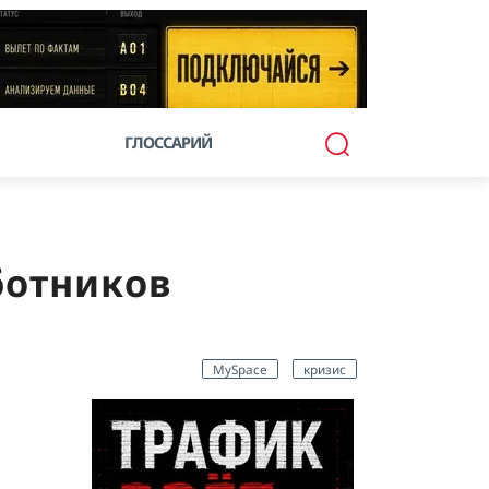
ГЛОССАРИЙ
ботников
MySpace
кризис