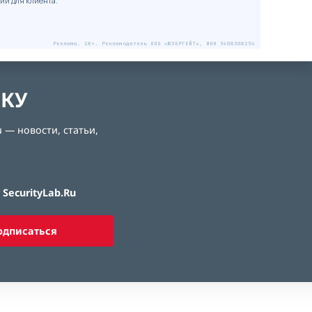
ий для клиента.
Реклама. 18+. Рекламодатель ООО «ЮЗЕРГЕЙТ», ИНН 5408308256
ЛКУ
 — новости, статьи,
SecurityLab.Ru
одписаться