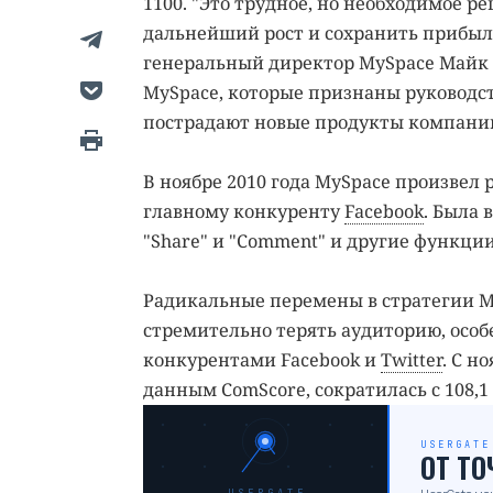
1100. "Это трудное, но необходимое 
дальнейший рост и сохранить прибыл
генеральный директор MySpace Майк 
MySpace, которые признаны руководс
пострадают новые продукты компании
В ноябре 2010 года MySpace произвел 
главному конкуренту
Facebook
. Была 
"Share" и "Comment" и другие функции
Радикальные перемены в стратегии My
стремительно терять аудиторию, осо
конкурентами Facebook и
Twitter
. С н
данным ComScore, сократилась с 108,1
USERGATE
ОТ Т