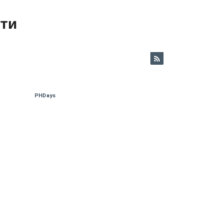
ети
PHDays