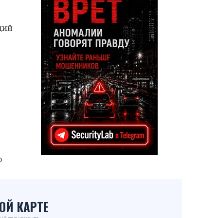
ций
о
ОЙ КАРТЕ