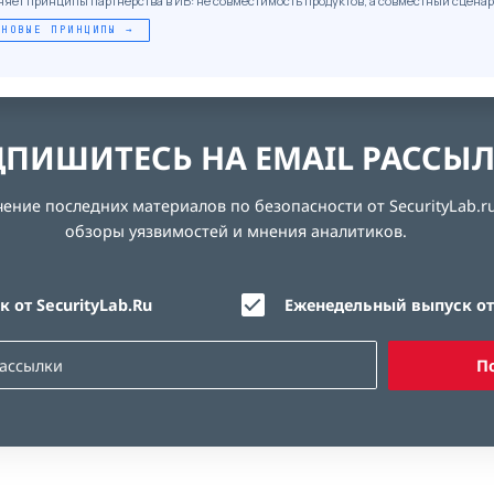
няет принципы партнёрства в ИБ: не совместимость продуктов, а совместный сценар
 НОВЫЕ ПРИНЦИПЫ →
ПИШИТЕСЬ НА EMAIL РАССЫ
ние последних материалов по безопасности от SecurityLab.ru
обзоры уязвимостей и мнения аналитиков.
 от SecurityLab.Ru
Еженедельный выпуск от 
П