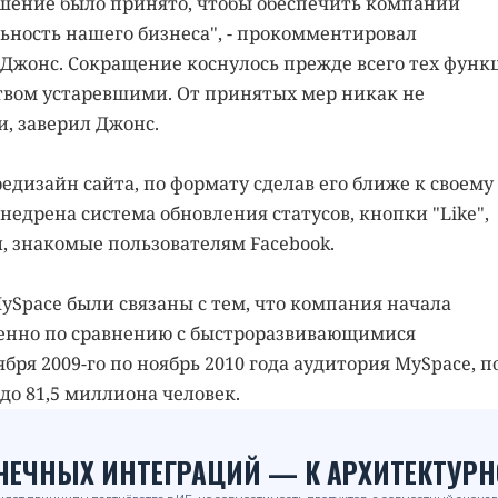
решение было принято, чтобы обеспечить компании
ьность нашего бизнеса", - прокомментировал
Джонс. Сокращение коснулось прежде всего тех функ
твом устаревшими. От принятых мер никак не
, заверил Джонс.
редизайн сайта, по формату сделав его ближе к своему
внедрена система обновления статусов, кнопки "Like",
, знакомые пользователям Facebook.
Space были связаны с тем, что компания начала
бенно по сравнению с быстроразвивающимися
оября 2009-го по ноябрь 2010 года аудитория MySpace, п
 до 81,5 миллиона человек.
ОЧЕЧНЫХ ИНТЕГРАЦИЙ — К АРХИТЕКТУРН