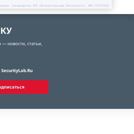
еклама. Рекламодатель ООО «Интеллектуальная безопасность», ИНН 7719435412
ЛКУ
 — новости, статьи,
SecurityLab.Ru
одписаться