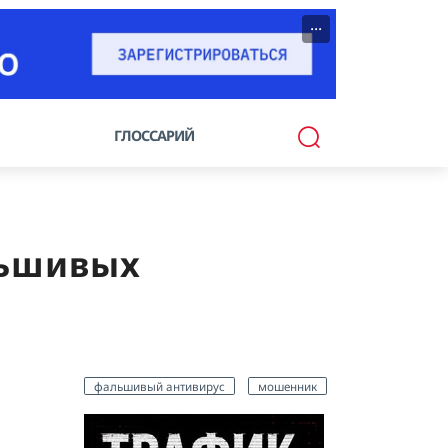
···
ГЛОССАРИЙ
льшивых
фальшивый антивирус
мошенник