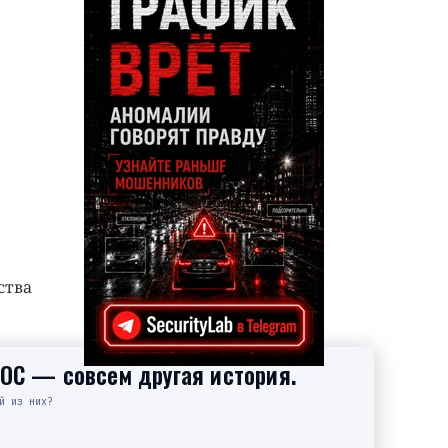
ства
SOC — совсем другая история.
й из них?