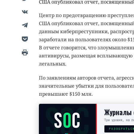
США опубликовал отчет, посвященны
Центр по предотвращению преступлени
США опубликовал отчет, посвященный
данным киберпреступники, распростр
заработали на пользователях около $1
В отчете говорится, что злоумышлен
антивирусы, размещая всплывающую ре
легальных.
По заявлениям авторов отчета, агрес
значительные убытки для пользовате
превышают $150 млн.
SOC
Журналы с
S
O
C
Три уровня, на л
РАЗОБРАТЬС