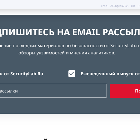
erid: 2SDnjecN7Gw. 18+. Р
ПИШИТЕСЬ НА EMAIL РАССЫ
ние последних материалов по безопасности от SecurityLab.ru
обзоры уязвимостей и мнения аналитиков.
 от SecurityLab.Ru
Еженедельный выпуск от 
П