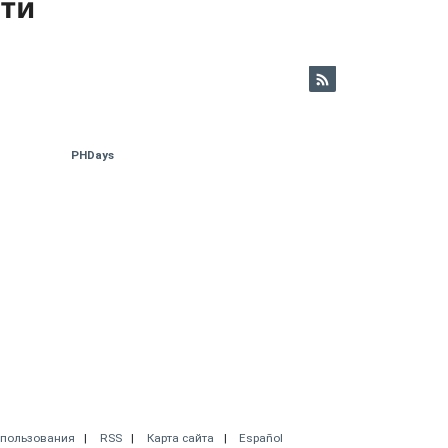
ети
PHDays
спользования
RSS
Карта сайта
Español