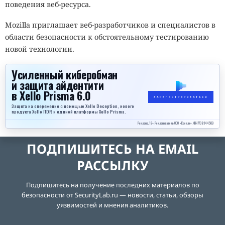
поведения веб-ресурса.
Mozilla приглашает веб-разработчиков и специалистов в
области безопасности к обстоятельному тестированию
новой технологии.
Усиленный киберобман
и защита айдентити
в Xello Prisma 6.0
ЗАРЕГИСТРИРОВАТЬСЯ
Защита на опережение с помощью Xello Deception, нового
продукта Xello ITDR и единой платформы Xello Prisma.
Реклама, 18+. Рекламодатель ООО «Кселло», ИНН 7708344509
ПОДПИШИТЕСЬ НА EMAIL
РАССЫЛКУ
Подпишитесь на получение последних материалов по
безопасности от SecurityLab.ru — новости, статьи, обзоры
уязвимостей и мнения аналитиков.