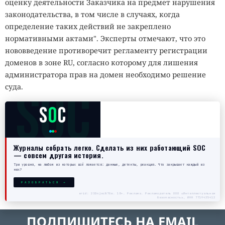
оценку деятельности Заказчика на предмет нарушения
законодательства, в том числе в случаях, когда
определение таких действий не закреплено
нормативными актами". Эксперты отмечают, что это
нововведение противоречит регламенту регистрации
доменов в зоне RU, согласно которому для лишения
администратора прав на домен необходимо решение
SOC
суда.
S
O
C
Журналы собрать легко. Сделать из них работающий SOC
— совсем другая история.
Три уровня, на любом из которых всё ломается: данные, детекты, реакция. Что закрывает каждый из
них?
РАЗОБРАТЬСЯ →
erid: 2SDnjecN7Gw. 18+. Реклама. Рекламодатель ООО «Интеллектуальная
безопасность», ИНН 7719435412
ПОДПИШИТЕСЬ НА EMAIL