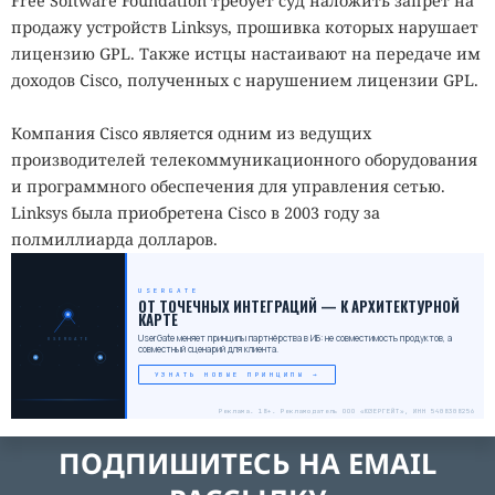
Free Software Foundation требует суд наложить запрет на
продажу устройств Linksys, прошивка которых нарушает
лицензию GPL. Также истцы настаивают на передаче им
доходов Cisco, полученных с нарушением лицензии GPL.
Компания Cisco является одним из ведущих
производителей телекоммуникационного оборудования
и программного обеспечения для управления сетью.
Linksys была приобретена Cisco в 2003 году за
полмиллиарда долларов.
USERGATE
_
ОТ ТОЧЕЧНЫХ ИНТЕГРАЦИЙ — К АРХИТЕКТУРНОЙ
КАРТЕ
UserGate меняет принципы партнёрства в ИБ: не совместимость продуктов, а
USERGATE
совместный сценарий для клиента.
УЗНАТЬ НОВЫЕ ПРИНЦИПЫ →
Реклама. 18+. Рекламодатель ООО «ЮЗЕРГЕЙТ», ИНН 5408308256
ПОДПИШИТЕСЬ НА EMAIL