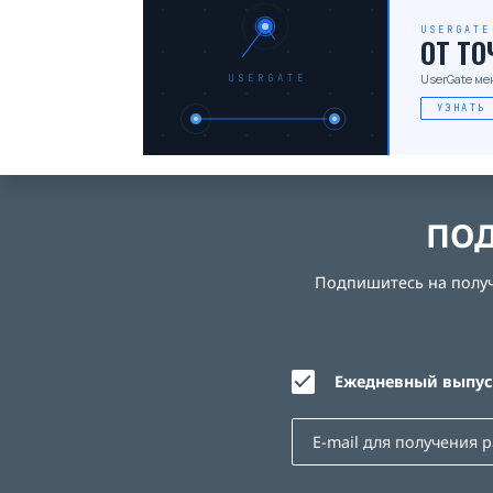
USERGATE
ОТ Т
UserGate ме
USERGATE
УЗНАТЬ
ПОД
Подпишитесь на получе
Ежедневный выпуск