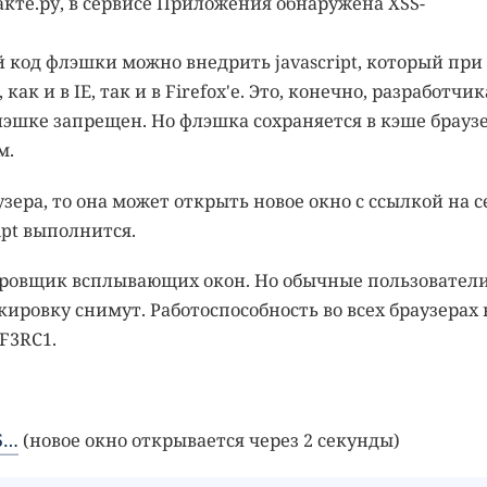
кте.ру, в сервисе Приложения обнаружена XSS-
й код флэшки можно внедрить javascript, который при
ак и в IE, так и в Firefox'е. Это, конечно, разработчи
лэшке запрещен. Но флэшка сохраняется в кэше браузе
м.
зера, то она может открыть новое окно с ссылкой на с
ript выполнится.
окировщик всплывающих окон. Но обычные пользователи
кировку снимут. Работоспособность во всех браузерах 
F3RC1.
15…
(новое окно открывается через 2 секунды)