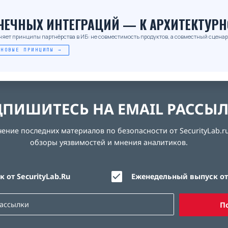
_
ОЧЕЧНЫХ ИНТЕГРАЦИЙ — К АРХИТЕКТУРН
няет принципы партнёрства в ИБ: не совместимость продуктов, а совместный сценар
 НОВЫЕ ПРИНЦИПЫ →
ПИШИТЕСЬ НА EMAIL РАССЫ
ние последних материалов по безопасности от SecurityLab.ru
обзоры уязвимостей и мнения аналитиков.
 от SecurityLab.Ru
Еженедельный выпуск от 
П