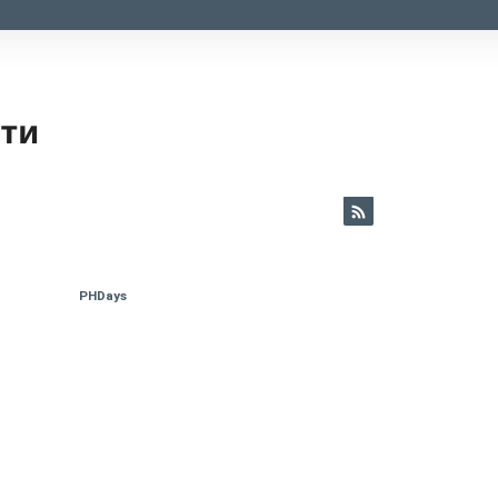
ети
PHDays