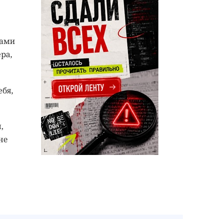
ками
ра,
ебя,
,
не