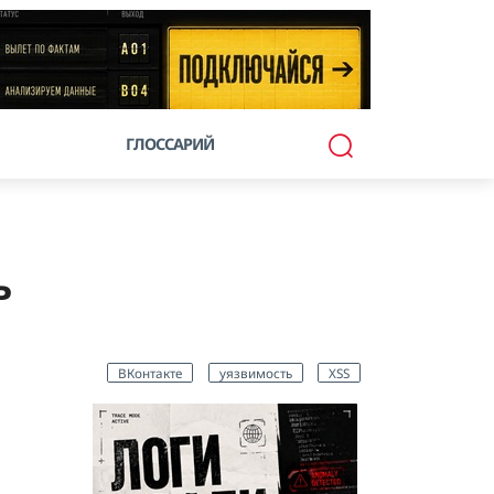
ГЛОССАРИЙ
ь
ВКонтакте
уязвимость
XSS