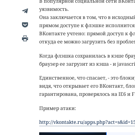
В популярной социальной сети ВКонта
уязвимость.
Она заключается в том, что в исходны
прямом доступе к флэшке исполнится, к
ВКонтакте учтено: прямой доступ к ф
откуда ее можно загрузить без пробле
Когда флэшка сохранилась в кэше брау
браузер ее загрузит из кэша - и javasc
Единственное, что спасает, - это бл
видя, что открывает его ВКонтакт, бло
гарантирована, проверялось на IE6 и F
Пример атаки:
http://vkontakte.ru/apps.php?act=s&id=