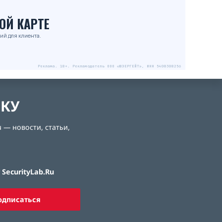
ОЙ КАРТЕ
ий для клиента.
Реклама. 18+. Рекламодатель ООО «ЮЗЕРГЕЙТ», ИНН 5408308256
ЛКУ
 — новости, статьи,
SecurityLab.Ru
одписаться