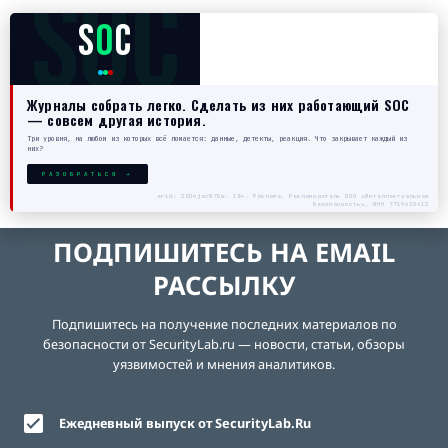
SOC
S
O
C
Журналы собрать легко. Сделать из них работающий SOC
— совсем другая история.
Три уровня, на любом из которых всё ломается: данные, детекты, реакция. Что закрывает каждый из
них?
РАЗОБРАТЬСЯ →
erid: 2SDnjecN7Gw. 18+. Реклама. Рекламодатель ООО «Интеллектуальная
безопасность», ИНН 7719435412
ПОДПИШИТЕСЬ НА EMAIL
РАССЫЛКУ
Подпишитесь на получение последних материалов по
безопасности от SecurityLab.ru — новости, статьи, обзоры
уязвимостей и мнения аналитиков.
Ежедневный выпуск от SecurityLab.Ru