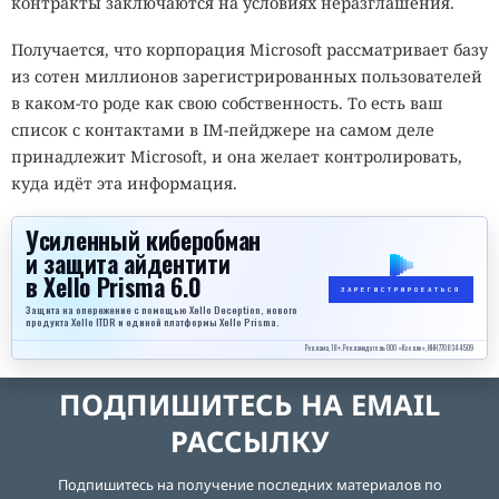
контракты заключаются на условиях неразглашения.
Получается, что корпорация Microsoft рассматривает базу
из сотен миллионов зарегистрированных пользователей
в каком-то роде как свою собственность. То есть ваш
список с контактами в IM-пейджере на самом деле
принадлежит Microsoft, и она желает контролировать,
куда идёт эта информация.
Усиленный киберобман
и защита айдентити
в Xello Prisma 6.0
ЗАРЕГИСТРИРОВАТЬСЯ
Защита на опережение с помощью Xello Deception, нового
продукта Xello ITDR и единой платформы Xello Prisma.
Реклама, 18+. Рекламодатель ООО «Кселло», ИНН 7708344509
ПОДПИШИТЕСЬ НА EMAIL
РАССЫЛКУ
Подпишитесь на получение последних материалов по