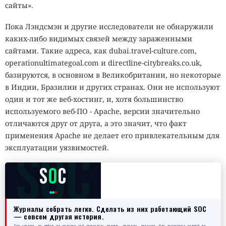
сайты».
Пока Лэндсмэн и другие исследователи не обнаружили
каких-либо видимых связей между зараженными
сайтами. Такие адреса, как dubai.travel-culture.com,
operationultimategoal.com и directline-citybreaks.co.uk,
базируются, в основном в Великобритании, но некоторые
в Индии, Бразилии и других странах. Они не используют
один и тот же веб-хостинг, и, хотя большинство
используемого веб-ПО - Apache, версии значительно
отличаются друг от друга, а это значит, что факт
применения Apache не делает его привлекательным для
SOC
эксплуатации уязвимостей.
S
O
C
Журналы собрать легко. Сделать из них работающий SOC
— совсем другая история.
Три уровня, на любом из которых всё ломается: данные, детекты, реакция. Что закрывает каждый из